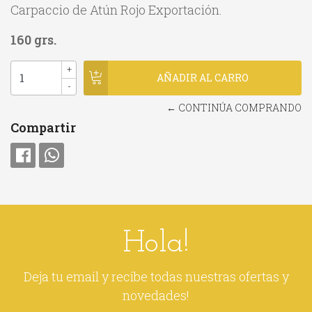
Carpaccio de Atún Rojo Exportación.
160 grs.
+
-
← CONTINÚA COMPRANDO
Compartir
Hola!
Deja tu email y recibe todas nuestras ofertas y
novedades!